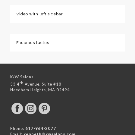
Video with left sidebar
Faucibus luctus
K/W Salons
th
33 4
Avenue, Suite #18
Needham Heights, MA 02494
Phone:
617-964-2077
Email:
kenneth@kwsalons.com