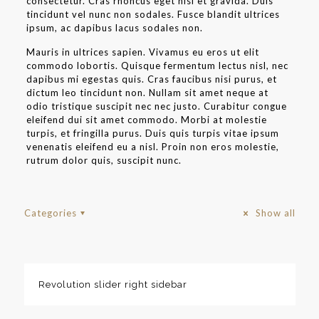
consectetur. Cras rhoncus eget nisi et gravida. Duis
tincidunt vel nunc non sodales. Fusce blandit ultrices
ipsum, ac dapibus lacus sodales non.
Mauris in ultrices sapien. Vivamus eu eros ut elit
commodo lobortis. Quisque fermentum lectus nisl, nec
dapibus mi egestas quis. Cras faucibus nisi purus, et
dictum leo tincidunt non. Nullam sit amet neque at
odio tristique suscipit nec nec justo. Curabitur congue
eleifend dui sit amet commodo. Morbi at molestie
turpis, et fringilla purus. Duis quis turpis vitae ipsum
venenatis eleifend eu a nisl. Proin non eros molestie,
rutrum dolor quis, suscipit nunc.
Categories
Show all
Revolution slider right sidebar